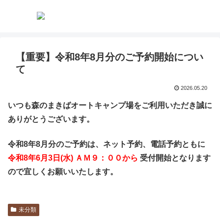
【重要】令和8年8月分のご予約開始につい
て
2026.05.20
いつも森のまきばオートキャンプ場をご利用いただき誠に
ありがとうございます。
令和8
年8
月分のご予約は、ネット予約、電話予約ともに
令和8年6
月3
日(水
) ＡＭ９：００から
受付開始となります
ので
宜しくお願いいたします。
未分類