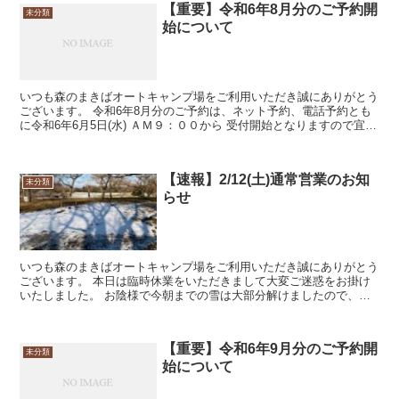
【重要】令和6年8月分のご予約開
未分類
始について
いつも森のまきばオートキャンプ場をご利用いただき誠にありがとう
ございます。 令和6年8月分のご予約は、ネット予約、電話予約とも
に令和6年6月5日(水) ＡＭ９：００から 受付開始となりますので宜し
くお願いいたします。
【速報】2/12(土)通常営業のお知
未分類
らせ
いつも森のまきばオートキャンプ場をご利用いただき誠にありがとう
ございます。 本日は臨時休業をいただきまして大変ご迷惑をお掛け
いたしました。 お陰様で今朝までの雪は大部分解けましたので、明
日２/１２(土)は通常営業といたします。 ノ...
【重要】令和6年9月分のご予約開
未分類
始について