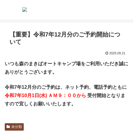
【重要】令和7年12月分のご予約開始につ
いて
2025.09.21
いつも森のまきばオートキャンプ場をご利用いただき誠に
ありがとうございます。
令和7
年12
月分のご予約は、ネット予約、電話予約ともに
令和7年10
月1
日(水
) ＡＭ９：００から
受付開始となりま
すので
宜しくお願いいたします。
未分類