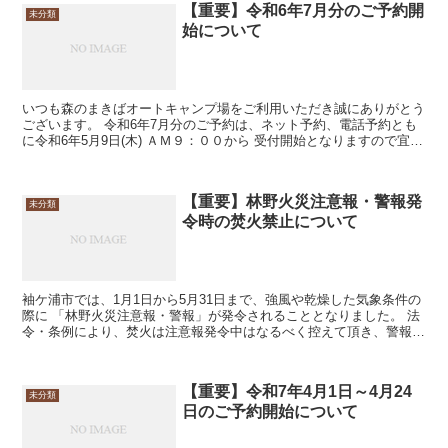
【重要】令和6年7月分のご予約開
未分類
始について
いつも森のまきばオートキャンプ場をご利用いただき誠にありがとう
ございます。 令和6年7月分のご予約は、ネット予約、電話予約とも
に令和6年5月9日(木) ＡＭ９：００から 受付開始となりますので宜し
くお願いいたします。
【重要】林野火災注意報・警報発
未分類
令時の焚火禁止について
袖ケ浦市では、1月1日から5月31日まで、強風や乾燥した気象条件の
際に 「林野火災注意報・警報」が発令されることとなりました。 法
令・条例により、焚火は注意報発令中はなるべく控えて頂き、警報発
令中は禁止とさせて頂きます。 ...
【重要】令和7年4月1日～4月24
未分類
日のご予約開始について